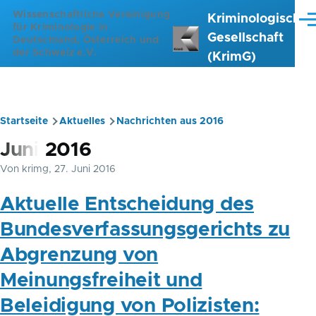
Direkt zum Inhalt
Wissenschaftliche Vereinigung
Kriminologische
Me
für Kriminologie in
Gesellschaft
Deutschland, Österreich und
der Schweiz e.V.
(KrimG)
Startseite
Aktuelles
Nachrichten aus 2016
Pfadnavigation
Juni 2016
Von
krimg
, 27. Juni 2016
Aktuelle Entscheidung des
Bundesverfassungsgerichts zu
Abgrenzung von
Meinungsfreiheit und
Beleidigung von Polizisten: