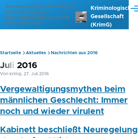
Direkt zum Inhalt
Wissenschaftliche Vereinigung
Kriminologische
Me
für Kriminologie in
Gesellschaft
Deutschland, Österreich und
der Schweiz e.V.
(KrimG)
Startseite
Aktuelles
Nachrichten aus 2016
Pfadnavigation
Juli 2016
Von
krimg
, 27. Juli 2016
Vergewaltigungsmythen beim
männlichen Geschlecht: Immer
noch und wieder virulent
Kabinett beschließt Neuregelung