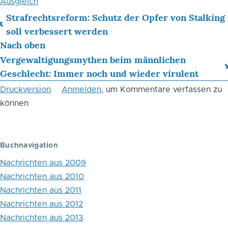
Ausgleich
Strafrechtsreform: Schutz der Opfer von Stalking
Links
soll verbessert werden
Nach oben
für
Vergewaltigungsmythen beim männlichen
das
Geschlecht: Immer noch und wieder virulent
Blättern
Druckversion
Anmelden
, um Kommentare verfassen zu
im
können
Buch
Juli
Buchnavigation
2016
Nachrichten aus 2009
Nachrichten aus 2010
Nachrichten aus 2011
Nachrichten aus 2012
Nachrichten aus 2013