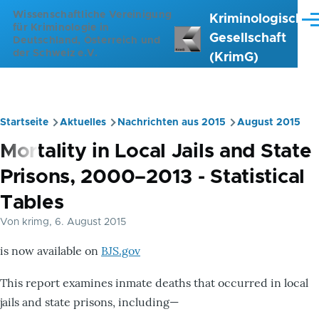
Direkt zum Inhalt
Wissenschaftliche Vereinigung
Kriminologische
Me
für Kriminologie in
Gesellschaft
Deutschland, Österreich und
der Schweiz e.V.
(KrimG)
Startseite
Aktuelles
Nachrichten aus 2015
August 2015
Pfadnavigation
Mortality in Local Jails and State
Prisons, 2000–2013 - Statistical
Tables
Von
krimg
, 6. August 2015
is now available on
BJS.gov
This report examines inmate deaths that occurred in local
jails and state prisons, including—