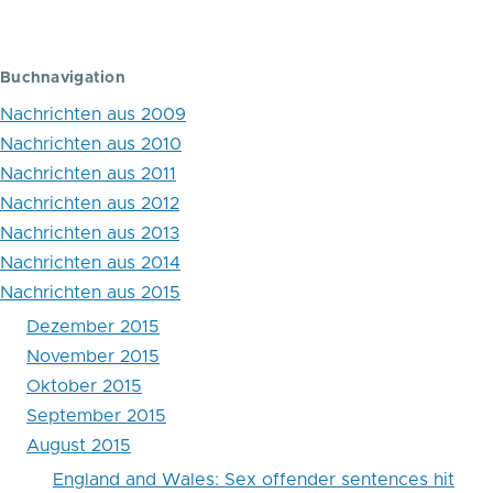
Blättern
im
Buch
Buchnavigation
Nachrichten aus 2009
Mortality
Nachrichten aus 2010
in
Nachrichten aus 2011
Local
Nachrichten aus 2012
Nachrichten aus 2013
Jails
Nachrichten aus 2014
and
Nachrichten aus 2015
State
Dezember 2015
Prisons,
November 2015
Oktober 2015
2000–
September 2015
2013
August 2015
-
England and Wales: Sex offender sentences hit