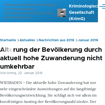
Direkt zum Inhalt
Wissenschaftliche Vereinigung
Kriminologische
Me
für Kriminologie in
Gesellschaft
Deutschland, Österreich und
der Schweiz e.V.
(KrimG)
Startseite
Aktuelles
Nachrichten aus 2016
Januar 2016
Pfadnavigation
Alterung der Bevölkerung durch
aktuell hohe Zuwanderung nicht
umkehrbar
Von
krimg
, 22. Januar 2016
WIESBADEN – Die aktuelle hohe Zuwanderung hat nur
sehr eingeschränkte Auswirkungen auf die langfristige
Bevölkerungsentwicklung. Sie schlägt sich vor allem im
kurzfristigen Anstieg der Bevölkerungszahl nieder. Der