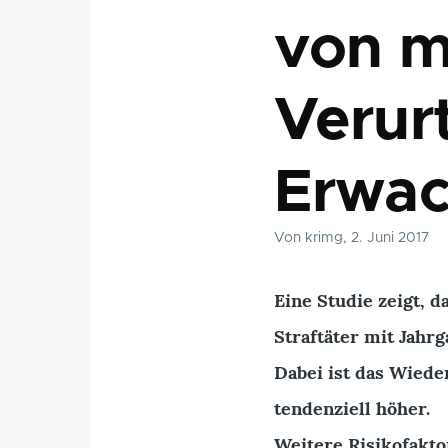
von m
Verurt
Erwac
Von
krimg
, 2. Juni 2017
Eine Studie zeigt, d
Straftäter mit Jahr
Dabei ist das Wied
tendenziell höher.
Weitere Risikofakto