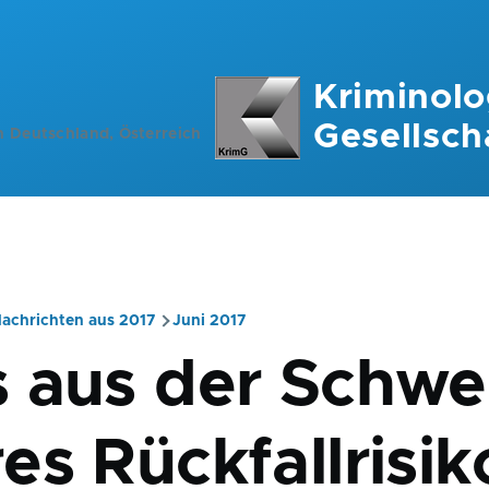
Kriminolo
Gesellsch
n Deutschland, Österreich
achrichten aus 2017
Juni 2017
ation
 aus der Schwei
es Rückfallrisik