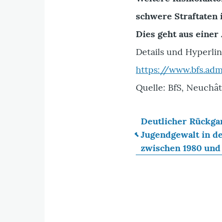
schwere Straftaten 
Dies geht aus einer
Details und Hyperlin
https://www.bfs.ad
Quelle: BfS, Neuchât
Deutlicher Rückga
Jugendgewalt in d
Links
zwischen 1980 und
für
das