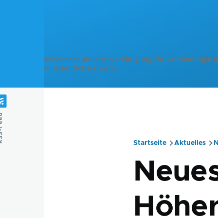
Direkt zum Inhalt
Wissenschaftliche Vereinigung für Kriminologie i
und der Schweiz e.V.
Feed
Startseite
Aktuelles
N
Pfadnavig
Neues
Höher