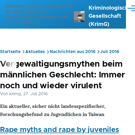
Direkt zum Inhalt
Wissenschaftliche Vereinigung
Kriminologische
Me
für Kriminologie in
Gesellschaft
Deutschland, Österreich und
der Schweiz e.V.
(KrimG)
Startseite
Aktuelles
Nachrichten aus 2016
Juli 2016
Pfadnavigation
Vergewaltigungsmythen beim
männlichen Geschlecht: Immer
noch und wieder virulent
Von
krimg
, 27. Juli 2016
Ein aktueller, sicher nicht landesspezifischer,
Forschungsbefund zu Jugendlichen in Taiwan
Rape myths and rape by juveniles