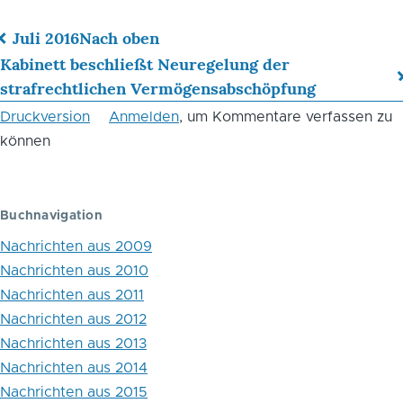
Juli 2016
Nach oben
Links
Kabinett beschließt Neuregelung der
strafrechtlichen Vermögensabschöpfung
für
Druckversion
Anmelden
, um Kommentare verfassen zu
das
können
Blättern
im
Buchnavigation
Buch
Nachrichten aus 2009
Vergewaltigungsmythen
Nachrichten aus 2010
beim
Nachrichten aus 2011
männlichen
Nachrichten aus 2012
Nachrichten aus 2013
Geschlecht:
Nachrichten aus 2014
Immer
Nachrichten aus 2015