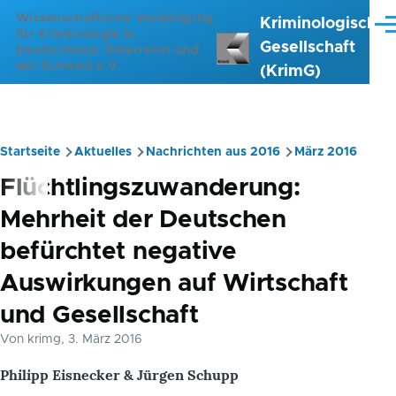
Direkt zum Inhalt
Wissenschaftliche Vereinigung
Kriminologische
Me
für Kriminologie in
Gesellschaft
Deutschland, Österreich und
der Schweiz e.V.
(KrimG)
Startseite
Aktuelles
Nachrichten aus 2016
März 2016
Pfadnavigation
Flüchtlingszuwanderung:
Mehrheit der Deutschen
befürchtet negative
Auswirkungen auf Wirtschaft
und Gesellschaft
Von
krimg
, 3. März 2016
Philipp Eisnecker & Jürgen Schupp