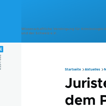
Direkt zum Inhalt
Wissenschaftliche Vereinigung für Kriminologie i
und der Schweiz e.V.
Feed
Startseite
Aktuelles
N
Pfadnavig
Juris
dem P