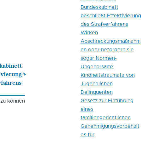
Bundeskabinett
beschließt Effektivierung
des Strafverfahrens
Wirken
Abschreckungsmaßnahm
en oder befördern sie
sogar Normen-
kabinett
Ungehorsam?
ivierung
Kindheitstraumata von
rfahrens
Jugendlichen
Delinquenten
Gesetz zur Einführung
 zu können
eines
familiengerichtlichen
Genehmigungsvorbehalt
es für