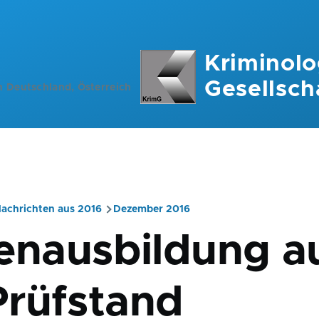
Kriminolo
Gesellsch
n Deutschland, Österreich
achrichten aus 2016
Dezember 2016
ation
tenausbildung a
rüfstand