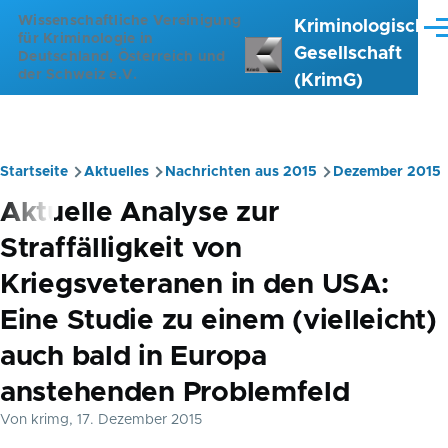
Direkt zum Inhalt
Wissenschaftliche Vereinigung
Kriminologische
Me
für Kriminologie in
Gesellschaft
Deutschland, Österreich und
der Schweiz e.V.
(KrimG)
Startseite
Aktuelles
Nachrichten aus 2015
Dezember 2015
Pfadnavigation
Aktuelle Analyse zur
Straffälligkeit von
Kriegsveteranen in den USA:
Eine Studie zu einem (vielleicht)
auch bald in Europa
anstehenden Problemfeld
Von
krimg
, 17. Dezember 2015