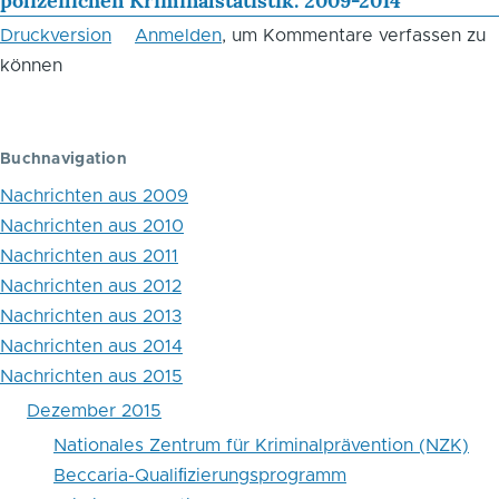
polizeilichen Kriminalstatistik: 2009-2014
Blättern
Druckversion
Anmelden
, um Kommentare verfassen zu
im
können
Buch
Aktuelle
Buchnavigation
Analyse
Nachrichten aus 2009
zur
Nachrichten aus 2010
Nachrichten aus 2011
Straffälligkeit
Nachrichten aus 2012
von
Nachrichten aus 2013
Kriegsveteranen
Nachrichten aus 2014
Nachrichten aus 2015
in
Dezember 2015
den
Nationales Zentrum für Kriminalprävention (NZK)
USA:
Beccaria-Qualiﬁzierungsprogramm