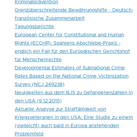
Eine
Kriminalprävention
Grenzüberschreitende Bewährungshilfe - Deutsch-
Studie
französische Zusammenarbeit
zu
Tagungsberichte
einem
European Center for Constitutional and Human
Rights (ECCHR): Spaniens Abschiebe-Praxis -
(vielleicht)
endlich ein Fall für den Europäischen Gerichtshof
auch
für Menschenrechte
bald
Developmental Estimates of Subnational Crime
Rates Based on the National Crime Victimization
in
Survey (NCJ 249238)
Europa
Neuigkeiten aus dem BJS zu Gefangenenzahlen in
anstehenden
den USA (9.12.2015)
Aktuelle Analyse zur Straffälligkeit von
Problemfeld
Kriegsveteranen in den USA: Eine Studie zu einem
(vielleicht) auch bald in Europa anstehenden
Problemfeld