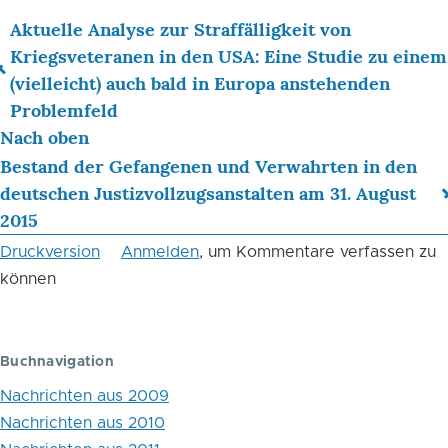
Aktuelle Analyse zur Straffälligkeit von
Links
Kriegsveteranen in den USA: Eine Studie zu einem
(vielleicht) auch bald in Europa anstehenden
für
Problemfeld
das
Nach oben
Blättern
Bestand der Gefangenen und Verwahrten in den
deutschen Justizvollzugsanstalten am 31. August
im
2015
Buch
Druckversion
Anmelden
, um Kommentare verfassen zu
Neues
können
aus
der
Buchnavigation
Schweiz
Nachrichten aus 2009
-
Nachrichten aus 2010