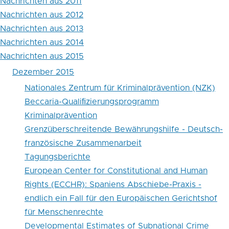
Jugendgewalt
Nachrichten aus 2011
Nachrichten aus 2012
in
Nachrichten aus 2013
der
Nachrichten aus 2014
polizeilichen
Nachrichten aus 2015
Dezember 2015
Kriminalstatistik:
Nationales Zentrum für Kriminalprävention (NZK)
2009-
Beccaria-Qualiﬁzierungsprogramm
2014
Kriminalprävention
Grenzüberschreitende Bewährungshilfe - Deutsch-
französische Zusammenarbeit
Tagungsberichte
European Center for Constitutional and Human
Rights (ECCHR): Spaniens Abschiebe-Praxis -
endlich ein Fall für den Europäischen Gerichtshof
für Menschenrechte
Developmental Estimates of Subnational Crime