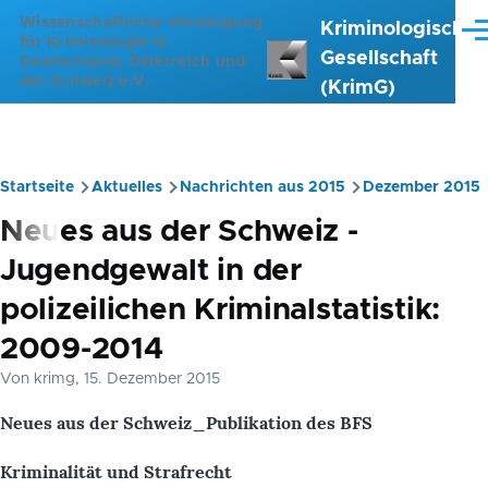
Direkt zum Inhalt
Wissenschaftliche Vereinigung
Kriminologische
Me
für Kriminologie in
Gesellschaft
Deutschland, Österreich und
der Schweiz e.V.
(KrimG)
Startseite
Aktuelles
Nachrichten aus 2015
Dezember 2015
Pfadnavigation
Neues aus der Schweiz -
Jugendgewalt in der
polizeilichen Kriminalstatistik:
2009-2014
Von
krimg
, 15. Dezember 2015
Neues aus der Schweiz_Publikation des BFS
Kriminalität und Strafrecht