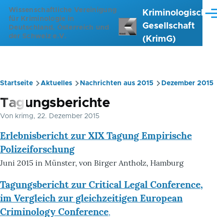
Direkt zum Inhalt
Wissenschaftliche Vereinigung
Kriminologische
Me
für Kriminologie in
Gesellschaft
Deutschland, Österreich und
der Schweiz e.V.
(KrimG)
Startseite
Aktuelles
Nachrichten aus 2015
Dezember 2015
Pfadnavigation
Tagungsberichte
Von
krimg
, 22. Dezember 2015
Erlebnisbericht zur XIX Tagung Empirische
Polizeiforschung
Juni 2015 in Münster, von Birger Antholz, Hamburg
Tagungsbericht zur Critical Legal Conference,
im Vergleich zur gleichzeitigen European
Criminology Conference
,