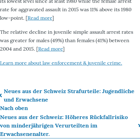
its lowest level since at least 1980 while the female arrest
rate for aggravated assault in 2015 was 11% above its 1980
low-point. [
Read more
]
The relative decline in juvenile simple assault arrest rates
was greater for males (49%) than females (41%) between
2004 and 2015. [
Read more
]
Learn more about law enforcement & juvenile crime.
Neues aus der Schweiz Strafurteile: Jugendliche
Links
und Erwachsene
Nach oben
für
Neues aus der Schweiz: Höheres Rückfallrisiko
das
von minderjährigen Verurteilten im
Blättern
Erwachsenenalter.