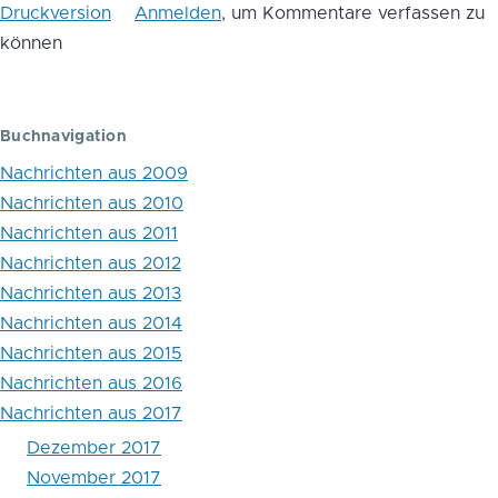
im
Druckversion
Anmelden
, um Kommentare verfassen zu
können
Buch
Deutlicher
Rückgang
Buchnavigation
der
Nachrichten aus 2009
Nachrichten aus 2010
Jugendgewalt
Nachrichten aus 2011
in
Nachrichten aus 2012
den
Nachrichten aus 2013
Nachrichten aus 2014
USA
Nachrichten aus 2015
zwischen
Nachrichten aus 2016
1980
Nachrichten aus 2017
Dezember 2017
und
November 2017
2015