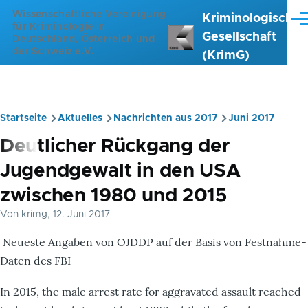
Direkt zum Inhalt
Wissenschaftliche Vereinigung
Kriminologische
Me
für Kriminologie in
Gesellschaft
Deutschland, Österreich und
der Schweiz e.V.
(KrimG)
Startseite
Aktuelles
Nachrichten aus 2017
Juni 2017
Pfadnavigation
Deutlicher Rückgang der
Jugendgewalt in den USA
zwischen 1980 und 2015
Von
krimg
, 12. Juni 2017
Neueste Angaben von OJDDP auf der Basis von Festnahme-
Daten des FBI
In 2015, the male arrest rate for aggravated assault reached