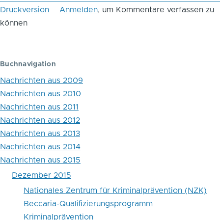
Druckversion
Anmelden
, um Kommentare verfassen zu
das
können
Blättern
im
Buchnavigation
Buch
Nachrichten aus 2009
Zur
Nachrichten aus 2010
Unrechtseinsicht
Nachrichten aus 2011
auch
Nachrichten aus 2012
Nachrichten aus 2013
im
Nachrichten aus 2014
Kindesalter:
Nachrichten aus 2015
Eine
Dezember 2015
interessante
Nationales Zentrum für Kriminalprävention (NZK)
Beccaria-Qualiﬁzierungsprogramm
jüngere
Kriminalprävention