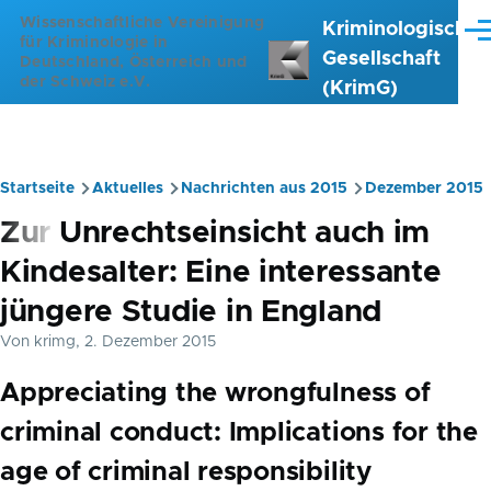
Direkt zum Inhalt
Wissenschaftliche Vereinigung
Kriminologische
Me
für Kriminologie in
Gesellschaft
Deutschland, Österreich und
der Schweiz e.V.
(KrimG)
Startseite
Aktuelles
Nachrichten aus 2015
Dezember 2015
Pfadnavigation
Zur Unrechtseinsicht auch im
Kindesalter: Eine interessante
jüngere Studie in England
Von
krimg
, 2. Dezember 2015
Appreciating the wrongfulness of
criminal conduct: Implications for the
age of criminal responsibility